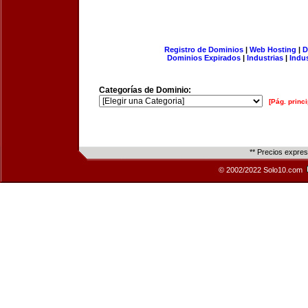
Registro de Dominios
|
Web Hosting
|
D
Dominios Expirados
|
Industrias
|
Indu
Categorías de Dominio:
[Pág. princi
** Precios expre
© 2002/2022 Solo10.com