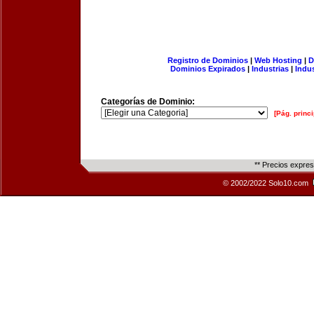
Registro de Dominios
|
Web Hosting
|
D
Dominios Expirados
|
Industrias
|
Indu
Categorías de Dominio:
[Pág. princi
** Precios expre
© 2002/2022 Solo10.com