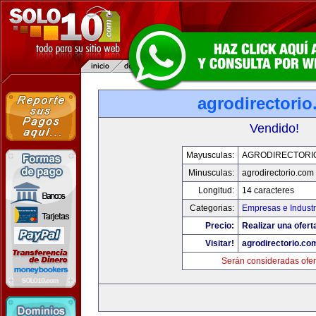
agrodirectori
Vendido!
Mayusculas:
AGRODIRECTORI
Minusculas:
agrodirectorio.com
Longitud:
14 caracteres
Categorias:
Empresas e Industr
Precio:
Realizar una ofert
Visitar!
agrodirectorio.co
Serán consideradas ofer