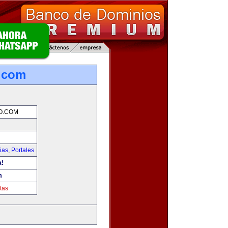
o.com
O.COM
ias
,
Portales
a!
m
tas