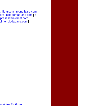
hilear.com
|
monetizare.com
|
com
|
cafedemaquina.com
|
e-
presasdeinternet.com
|
pinionciudadana.com
|
ominios En Venta