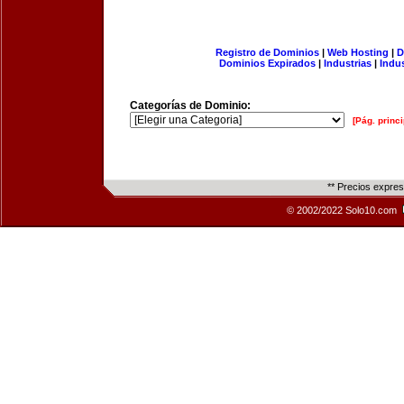
Registro de Dominios
|
Web Hosting
|
D
Dominios Expirados
|
Industrias
|
Indu
Categorías de Dominio:
[Pág. princi
** Precios expre
© 2002/2022 Solo10.com