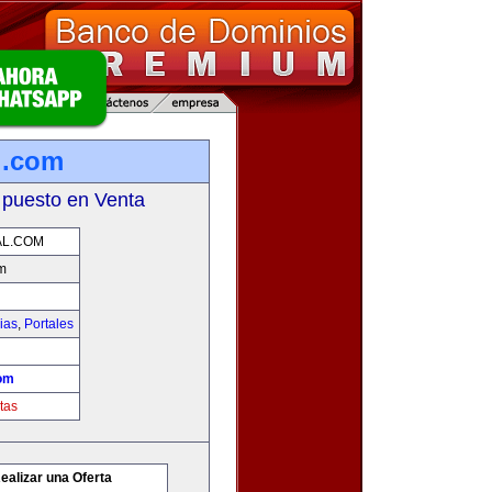
l.com
 puesto en Venta
AL.COM
m
ias
,
Portales
com
tas
ealizar una Oferta