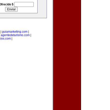
Ofrecido $
|
guiamarketing.com
|
|
agentedeturismo.com
|
ios.com
|