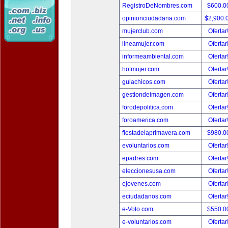
RegistroDeNombres.com
$600.0
opinionciudadana.com
$2,900.
mujerclub.com
Ofertar
lineamujer.com
Ofertar
informeambiental.com
Ofertar
hotmujer.com
Ofertar
guiachicos.com
Ofertar
gestiondeimagen.com
Ofertar
forodepolitica.com
Ofertar
foroamerica.com
Ofertar
fiestadelaprimavera.com
$980.0
evoluntarios.com
Ofertar
epadres.com
Ofertar
eleccionesusa.com
Ofertar
ejovenes.com
Ofertar
eciudadanos.com
Ofertar
e-Voto.com
$550.0
e-voluntarios.com
Ofertar