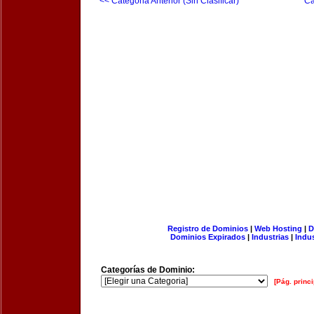
<< Categoria Anterior (Sin Clasificar)
Ca
Registro de Dominios
|
Web Hosting
|
D
Dominios Expirados
|
Industrias
|
Indu
Categorías de Dominio:
[Pág. princi