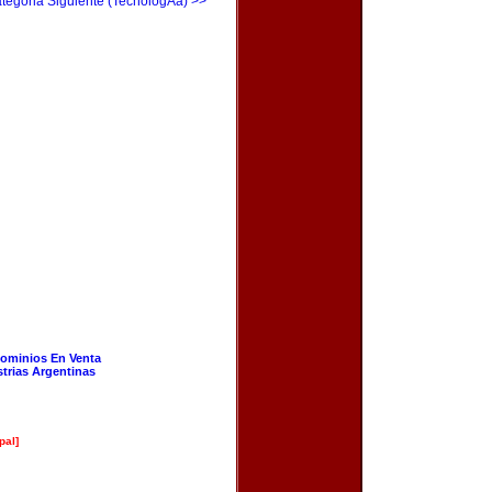
tegoria Siguiente (TecnologÃ­a) >>
ominios En Venta
strias Argentinas
pal]