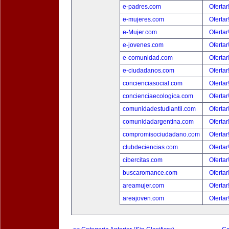
e-padres.com
Ofertar
e-mujeres.com
Ofertar
e-Mujer.com
Ofertar
e-jovenes.com
Ofertar
e-comunidad.com
Ofertar
e-ciudadanos.com
Ofertar
concienciasocial.com
Ofertar
concienciaecologica.com
Ofertar
comunidadestudiantil.com
Ofertar
comunidadargentina.com
Ofertar
compromisociudadano.com
Ofertar
clubdeciencias.com
Ofertar
cibercitas.com
Ofertar
buscaromance.com
Ofertar
areamujer.com
Ofertar
areajoven.com
Ofertar